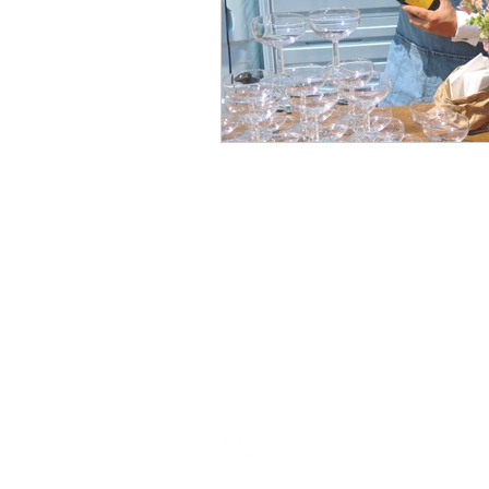
HORST
by kleine F