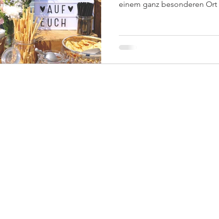
einem ganz besonderen Ort a
estschmiede
Tabea Wer
Meraner St
85521 Ott
EMAIL