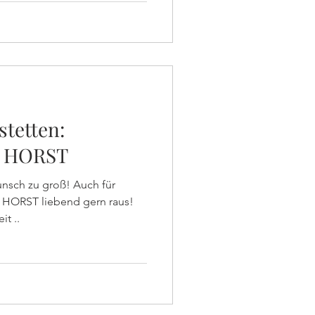
tetten:
t HORST
unsch zu groß! Auch für
r HORST liebend gern raus!
it ..