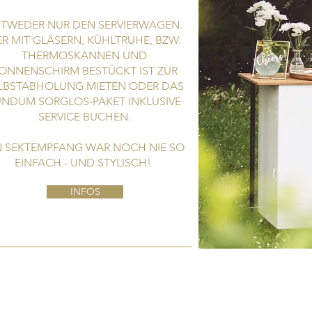
TWEDER NUR DEN SERVIERWAGEN.
R MIT GLÄSERN, KÜHLTRUHE, BZW.
THERMOSKANNEN UND
ONNENSCHIRM BESTÜCKT IST ZUR
LBSTABHOLUNG MIETEN ODER DAS
UNDUM SORGLOS-PAKET INKLUSIVE
SERVICE BUCHEN.
N SEKTEMPFANG WAR NOCH NIE SO
EINFACH - UND STYLISCH!
INFOS