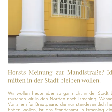
Horsts Meinung zur
Mandlstraße
? I
mitten in der Stadt bleiben wollen.
Wir wollen heute aber so gar nicht in der Stadt b
rauschen wir in den Norden nach Ismaning. Waaaaa
Vor allem für Brautpaare, die nur standesamtlich 
haben wollen, ist das Standesamt in Ismaning ei