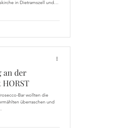
tskirche in Dietramszell und
aar, sondern auch die gut
Sonnenschein, Prosecco und
 an der
t HORST
rosecco-Bar wollten die
 Vermählten überraschen und
.