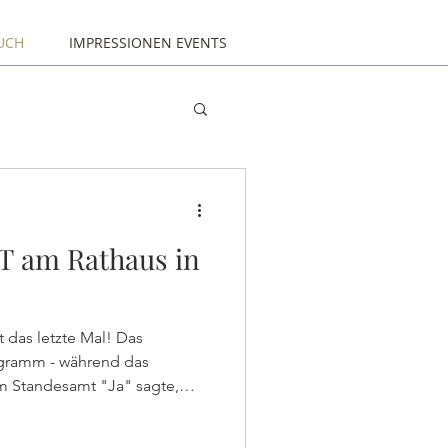
UCH
IMPRESSIONEN EVENTS
T am Rathaus in
as letzte Mal! Das
gramm - während das
im Standesamt "Ja" sagte,
außen bereits auf das
 herzlichst, als sie über die