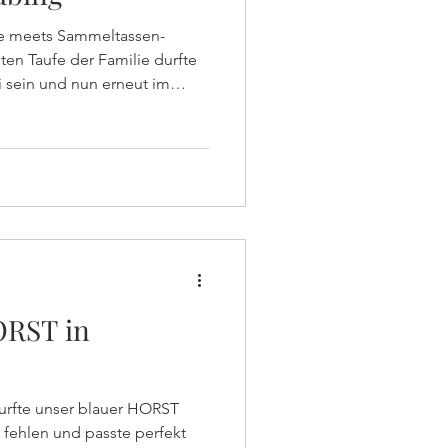
e meets Sammeltassen-
 sein und nun erneut im
löserkirche in Schwabingen
fe der kleinen Philippa mit
und cremigem Kaffee
ORST in
t fehlen und passte perfekt