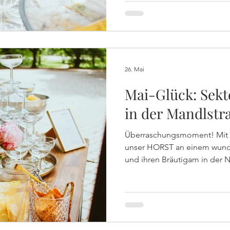
Treppe des Balkons des Haa
draußen kamen! Und die einz
zwischen Prosecco und Prise
vorher noch nie hier? Es ist 
Standesämter mit e
26. Mai
Mai-Glück: Sek
in der Mandlstr
Überraschungsmoment! Mit 
unser HORST an einem wunde
und ihren Bräutigam in der 
Ein ganz besonderer Moment
Weds wussten nichts von ih
von einer Freundin überrasch
rund 20 Gäste! Liebe Beatrice
Fest und wir wünschen euch