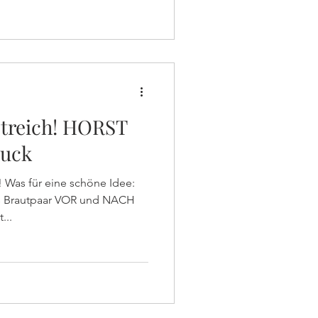
Streich! HORST
ruck
 Was für eine schöne Idee:
as Brautpaar VOR und NACH
...