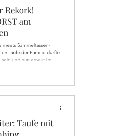
r Rekork!
ORST am
ten
e meets Sammeltassen-
 sein und nun erneut im
löserkirche in Schwabingen
fe der kleinen Philippa mit
und cremigem Kaffee
ter: Taufe mit
abing