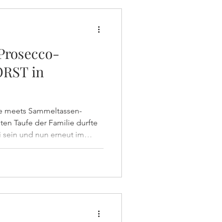
stonTour #Sektempfang
 Prosecco-
ORST in
e meets Sammeltassen-
 sein und nun erneut im
löserkirche in Schwabingen
fe der kleinen Philippa mit
und cremigem Kaffee