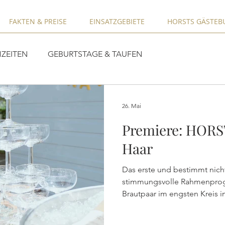
FAKTEN & PREISE
EINSATZGEBIETE
HORSTS GÄSTEB
ZEITEN
GEBURTSTAGE & TAUFEN
26. Mai
Premiere: HORS
Haar
Das erste und bestimmt nicht d
stimmungsvolle Rahmenpro
Brautpaar im engsten Kreis 
stießen die rund 50 Gäste dr
Brautpaar an und empfingen es