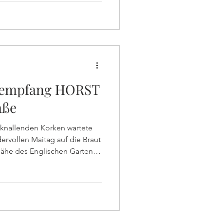
rer Standesamtes nach
ige Frage, die wir uns
cco stellten: Warum waren wir
eines der schönsten
tempfang HORST
aße
knallenden Korken wartete
rvollen Maitag auf die Braut
Nähe des Englischen Gartens.
, denn: Die beiden Newly-
rem Glück, sondern wurden
t! Ausgelassen feierten die
, lieber Joshua, es war uns
 für eure gemeinsame Zukunft