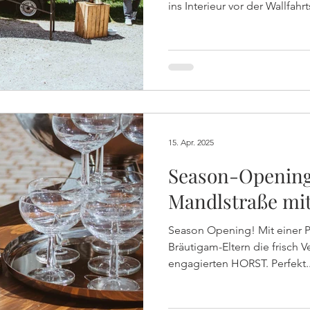
ins Interieur vor der Wallfahr
empfing nicht nur das Brautp
100 Gäste mit strahlendem 
Brezen nach der Trauung.
15. Apr. 2025
Season-Opening
Mandlstraße mi
Season Opening! Mit einer P
Bräutigam-Eltern die frisch
engagierten HORST. Perfekt..