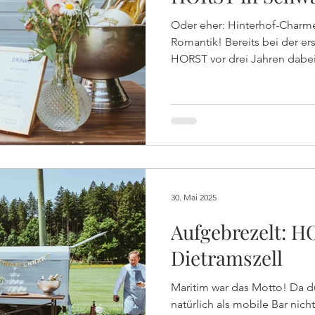
Oder eher: Hinterhof-Charm
Romantik! Bereits bei der ersten Taufe der Familie durfte
HORST vor drei Jahren dabei
lauschigen Hinterhof der Er
die rund 60 Gäste bei der Tau
leckeren Drinks, Prosecco 
verwöhnen!
30. Mai 2025
Aufgebrezelt: H
Dietramszell
Maritim war das Motto! Da durfte unser blauer HORST
natürlich als mobile Bar nich