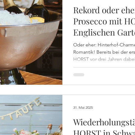
Rekord oder ehe
Prosecco mit H
Englischen Gar
Oder eher: Hinterhof-Charm
Romantik! Bereits bei der ersten Taufe der Familie durfte
HORST vor drei Jahren dabei
lauschigen Hinterhof der Er
die rund 60 Gäste bei der Tau
leckeren Drinks, Prosecco 
verwöhnen!
31. Mai 2025
Wiederholungstä
HORST in Schw