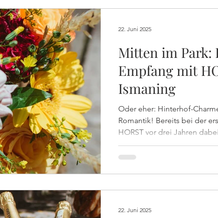
nur das Beste! #Horst #Hor
22. Juni 2025
Mitten im Park:
Empfang mit H
Ismaning
Oder eher: Hinterhof-Charm
Romantik! Bereits bei der ersten Taufe der Familie durfte
HORST vor drei Jahren dabei
lauschigen Hinterhof der Er
die rund 60 Gäste bei der Tau
leckeren Drinks, Prosecco 
verwöhnen!
22. Juni 2025