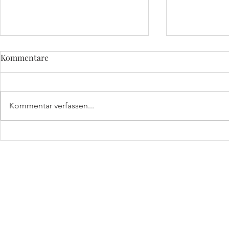
Kommentare
Kommentar verfassen...
Premiere: HORST am
Mai-Glück:
Rathaus in Haar
HORST in d
HORST
by kleine Festschmie