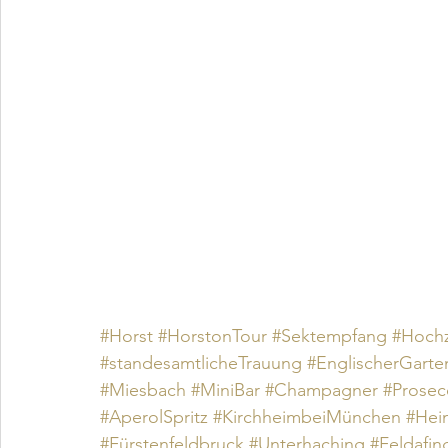
#Horst
#HorstonTour
#Sektempfang
#Hochz
#standesamtlicheTrauung
#EnglischerGarte
#Miesbach
#MiniBar
#Champagner
#Prosec
#AperolSpritz
#KirchheimbeiMünchen
#Hei
#Fürstenfeldbruck
#Unterhaching
#Feldafin