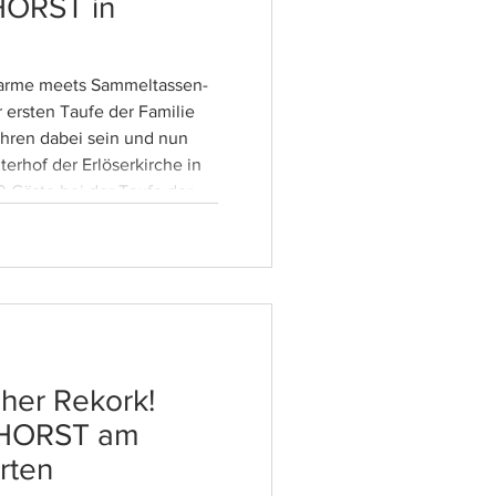
HORST in
harme meets Sammeltassen-
ahren dabei sein und nun
terhof der Erlöserkirche in
 Gäste bei der Taufe der
keren Drinks, Prosecco und
hnen!
her Rekork!
 HORST am
rten