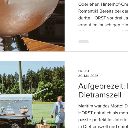
Oder eher: Hinterhof-C
Romantik! Bereits bei der ersten Taufe der Familie
durfte HORST vor drei J
erneut im lauschigen Hin
Schwabingen die rund 60
kleinen Philippa mit lec
cremigem Kaffee verwö
HORST
30. Mai 2025
Aufgebrezelt:
Dietramszell
Maritim war das Motto! Da durfte unser blauer
HORST natürlich als mobi
passte perfekt ins Interi
in Dietramszell und empf