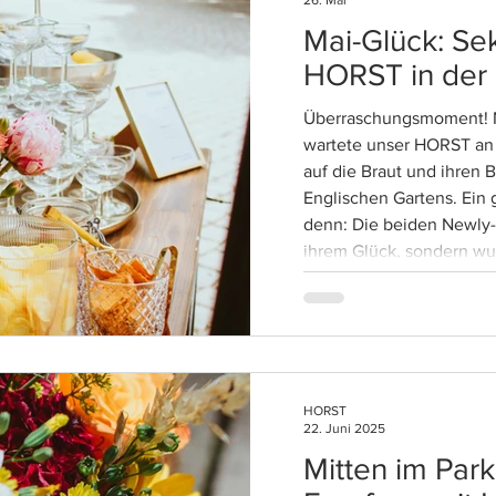
26. Mai
Mai-Glück: S
HORST in der
Überraschungsmoment! M
wartete unser HORST an
auf die Braut und ihren 
Englischen Gartens. Ein
denn: Die beiden Newly
ihrem Glück, sondern wu
überrascht! Ausgelassen 
Liebe Beatrice, lieber J
wir wünschen euch für 
nur das Beste! #Horst #
HORST
22. Juni 2025
Mitten im Park