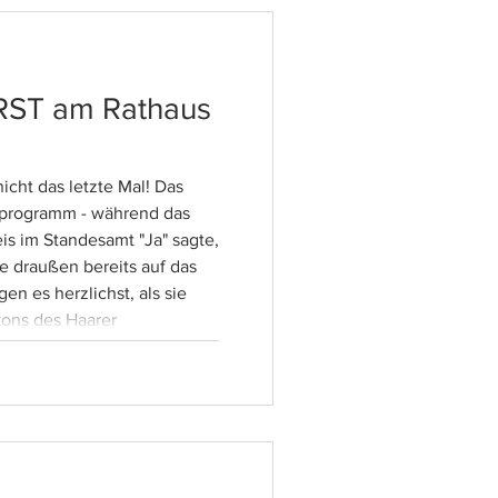
RST am Rathaus
ht das letzte Mal! Das
programm - während das
is im Standesamt "Ja" sagte,
e draußen bereits auf das
en es herzlichst, als sie
kons des Haarer
ßen kamen! Und die einzige
chen Prosecco und Prisecco
r vorher noch nie hier? Es
Standesämter mit e