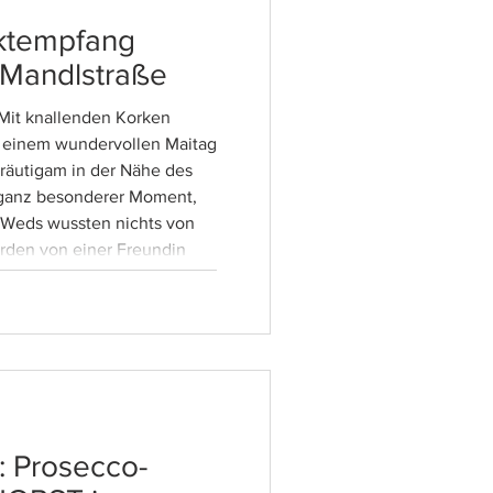
ektempfang
 Mandlstraße
it knallenden Korken
 einem wundervollen Maitag
Bräutigam in der Nähe des
 ganz besonderer Moment,
-Weds wussten nichts von
rden von einer Freundin
feierten die rund 20 Gäste!
oshua, es war uns Fest und
eure gemeinsame Zukunft
HorstonTour #Sektempfang
: Prosecco-