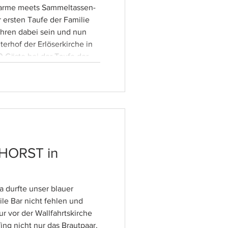
harme meets Sammeltassen-
ahren dabei sein und nun
terhof der Erlöserkirche in
 Gäste bei der Taufe der
keren Drinks, Prosecco und
hnen!
 HORST in
le Bar nicht fehlen und
eur vor der Wallfahrtskirche
ing nicht nur das Brautpaar,