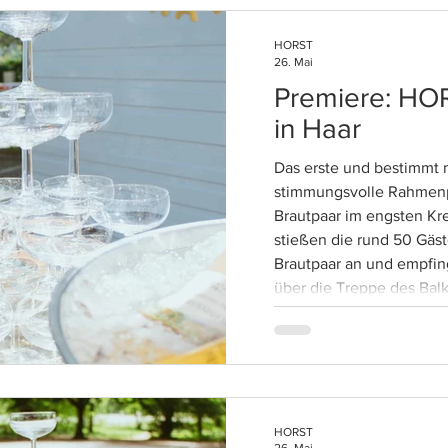
HORST
26. Mai
Premiere: HO
in Haar
Das erste und bestimmt nic
stimmungsvolle Rahmen
Brautpaar im engsten Kre
stießen die rund 50 Gäst
Brautpaar an und empfing
über die Treppe des Bal
Standesamtes nach drau
Frage, die wir uns zwis
stellten: Warum waren wi
ist eines der schönsten 
HORST