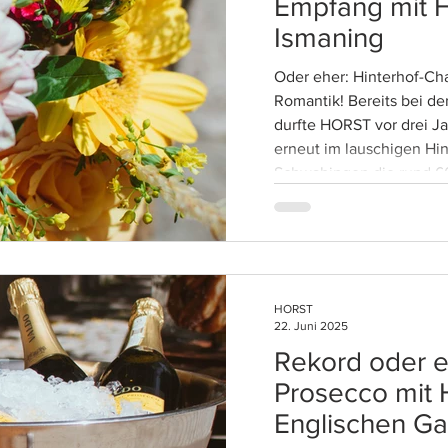
Empfang mit 
Ismaning
Oder eher: Hinterhof-C
Romantik! Bereits bei der ersten Taufe der Familie
durfte HORST vor drei J
erneut im lauschigen Hin
Schwabingen die rund 60
kleinen Philippa mit lec
cremigem Kaffee verwö
HORST
22. Juni 2025
Rekord oder e
Prosecco mit
Englischen Ga