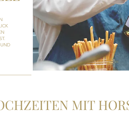
EN
LICK
EN
T.
N UND
OCHZEITEN MIT HOR