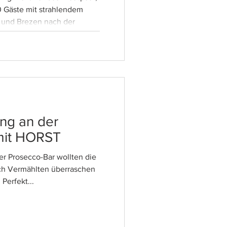
0 Gäste mit strahlendem
 und Brezen nach der
ng an der
mit HORST
er Prosecco-Bar wollten die
sch Vermählten überraschen
Perfekt...