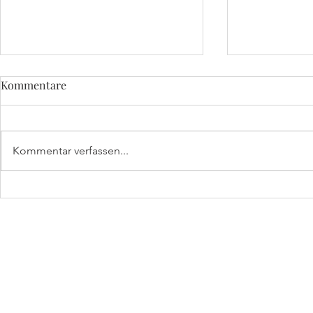
Kommentare
Kommentar verfassen...
Premiere: HORST am
Mai-Glück:
Rathaus in Haar
HORST in d
HORST