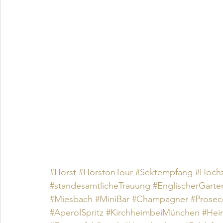
#Horst
#HorstonTour
#Sektempfang
#Hochz
#standesamtlicheTrauung
#EnglischerGarte
#Miesbach
#MiniBar
#Champagner
#Prosec
#AperolSpritz
#KirchheimbeiMünchen
#Hei