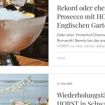
Rekord oder ehe
Prosecco mit H
Englischen Gar
Oder eher: Hinterhof-Charm
Romantik! Bereits bei der ersten Taufe der Familie durfte
HORST vor drei Jahren dabei
lauschigen Hinterhof der Er
die rund 60 Gäste bei der Tau
leckeren Drinks, Prosecco 
verwöhnen!
31. Mai 2025
Wiederholungstä
HORST in Schw