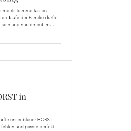
e meets Sammeltassen-
 sein und nun erneut im
löserkirche in Schwabingen
fe der kleinen Philippa mit
und cremigem Kaffee
ORST in
t fehlen und passte perfekt