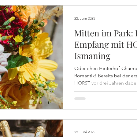
nur das Beste! #Horst #Hor
22. Juni 2025
Mitten im Park:
Empfang mit H
Ismaning
Oder eher: Hinterhof-Charm
Romantik! Bereits bei der ersten Taufe der Familie durfte
HORST vor drei Jahren dabei
lauschigen Hinterhof der Er
die rund 60 Gäste bei der Tau
leckeren Drinks, Prosecco 
verwöhnen!
22. Juni 2025