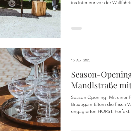
ins Interieur vor der Wallfahr
empfing nicht nur das Brautp
100 Gäste mit strahlendem 
Brezen nach der Trauung.
15. Apr. 2025
Season-Opening
Mandlstraße mi
Season Opening! Mit einer P
Bräutigam-Eltern die frisch
engagierten HORST. Perfekt..