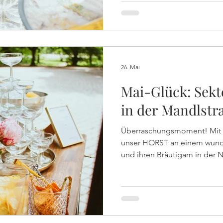
Treppe des Balkons des Haa
draußen kamen! Und die einz
zwischen Prosecco und Prise
vorher noch nie hier? Es ist 
Standesämter mit e
26. Mai
Mai-Glück: Sek
in der Mandlstr
Überraschungsmoment! Mit 
unser HORST an einem wunde
und ihren Bräutigam in der 
Ein ganz besonderer Moment
Weds wussten nichts von ih
von einer Freundin überrasch
rund 20 Gäste! Liebe Beatrice
Fest und wir wünschen euch