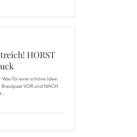
Streich! HORST
ruck
 Was für eine schöne Idee:
as Brautpaar VOR und NACH
...