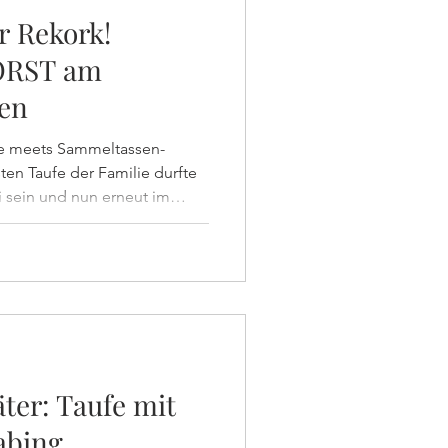
r Rekork!
ORST am
ten
e meets Sammeltassen-
 sein und nun erneut im
löserkirche in Schwabingen
fe der kleinen Philippa mit
und cremigem Kaffee
ter: Taufe mit
abing