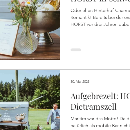
Oder eher: Hinterhof-Charm
Romantik! Bereits bei der ersten Taufe der Familie durfte
HORST vor drei Jahren dabei
lauschigen Hinterhof der Er
die rund 60 Gäste bei der Tau
leckeren Drinks, Prosecco 
verwöhnen!
30. Mai 2025
Aufgebrezelt: H
Dietramszell
Maritim war das Motto! Da durfte unser blauer HORST
natürlich als mobile Bar nich