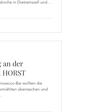
tskirche in Dietramszell und
aar, sondern auch die gut
Sonnenschein, Prosecco und
 an der
t HORST
rosecco-Bar wollten die
 Vermählten überraschen und
.