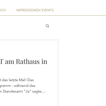
UCH
IMPRESSIONEN EVENTS
T am Rathaus in
as letzte Mal! Das
gramm - während das
im Standesamt "Ja" sagte,
außen bereits auf das
 herzlichst, als sie über die