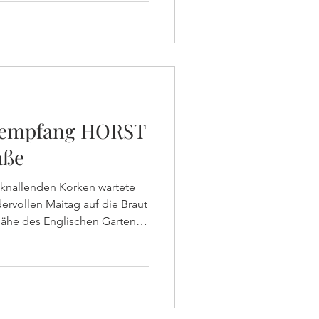
rer Standesamtes nach
ige Frage, die wir uns
cco stellten: Warum waren wir
eines der schönsten
tempfang HORST
aße
knallenden Korken wartete
rvollen Maitag auf die Braut
Nähe des Englischen Gartens.
, denn: Die beiden Newly-
rem Glück, sondern wurden
t! Ausgelassen feierten die
, lieber Joshua, es war uns
 für eure gemeinsame Zukunft