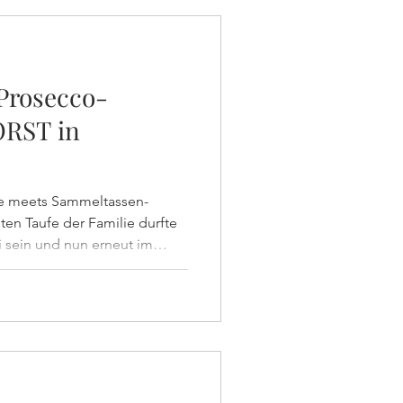
stonTour #Sektempfang
 Prosecco-
ORST in
e meets Sammeltassen-
 sein und nun erneut im
löserkirche in Schwabingen
fe der kleinen Philippa mit
und cremigem Kaffee