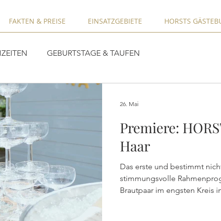
FAKTEN & PREISE
EINSATZGEBIETE
HORSTS GÄSTEB
ZEITEN
GEBURTSTAGE & TAUFEN
26. Mai
Premiere: HORS
Haar
Das erste und bestimmt nicht d
stimmungsvolle Rahmenpro
Brautpaar im engsten Kreis 
stießen die rund 50 Gäste dr
Brautpaar an und empfingen es