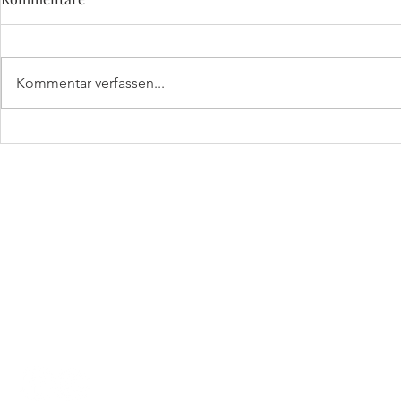
Kommentar verfassen...
Premiere: HORST am
Mai-Glück:
Rathaus in Haar
HORST in d
HORST
by kleine Festschmie