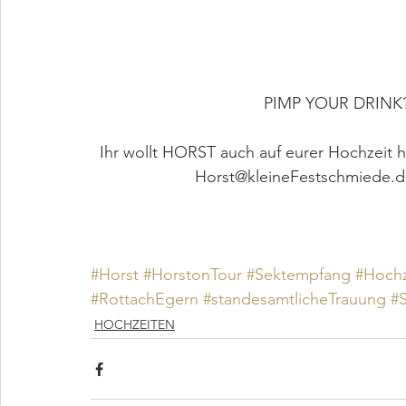
PIMP YOUR DRINK
Ihr wollt HORST auch auf eurer Hochzeit h
Horst@kleineFestschmiede.de.
#Horst
#HorstonTour
#Sektempfang
#Hochz
#RottachEgern
#standesamtlicheTrauung
#
HOCHZEITEN