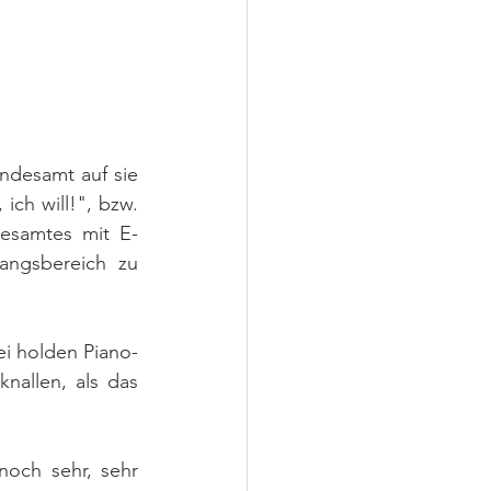
ndesamt auf sie 
ch will!", bzw. 
desamtes mit E-
ngsbereich zu 
ei holden Piano-
allen, als das 
och sehr, sehr 