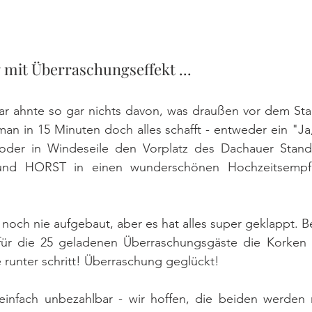
mit Überraschungseffekt ...
aar ahnte so gar nichts davon, was draußen vor dem Sta
n in 15 Minuten doch alles schafft - entweder ein "Ja, i
, oder in Windeseile den Vorplatz des Dachauer Stan
s und HORST in einen wunderschönen Hochzeitsempfa
 noch nie aufgebaut, aber es hat alles super geklappt. B
für die 25 geladenen Überraschungsgäste die Korken kn
 runter schritt! Überraschung geglückt!
infach unbezahlbar - wir hoffen, die beiden werden n