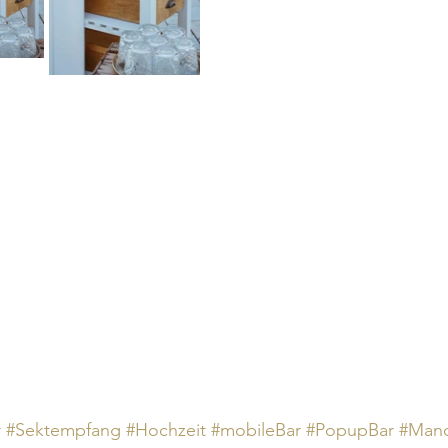
r
#Sektempfang
#Hochzeit
#mobileBar
#PopupBar
#Mand