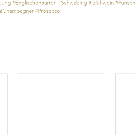
auung
#EnglischerGarten
#Schwabing
#Glühwein
#Punsc
#Champagner
#Prosecco