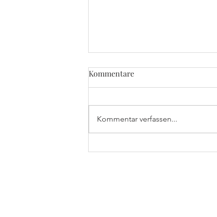
Kommentare
Kommentar verfassen...
Premiere: HORST am
Rathaus in Haar
HORST