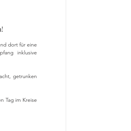
n!
d dort für eine 
ang inklusive 
cht, getrunken 
en Tag im Kreise 