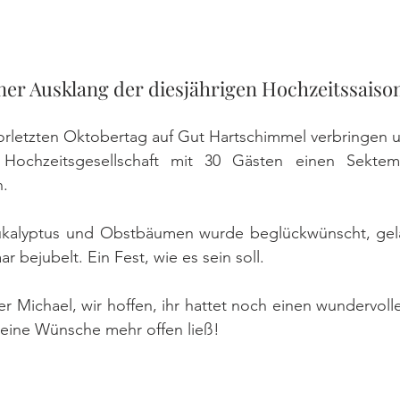
ner Ausklang der diesjährigen Hochzeitssaiso
rletzten Oktobertag auf Gut Hartschimmel verbringen un
ochzeitsgesellschaft mit 30 Gästen einen Sektempf
n.
ukalyptus und Obstbäumen wurde beglückwünscht, gela
 bejubelt. Ein Fest, wie es sein soll.
er Michael, wir hoffen, ihr hattet noch einen wundervoll
keine Wünsche mehr offen ließ! 