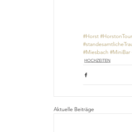
#Horst
#HorstonTou
#standesamtlicheTr
#Miesbach
#MiniBar
HOCHZEITEN
Aktuelle Beiträge