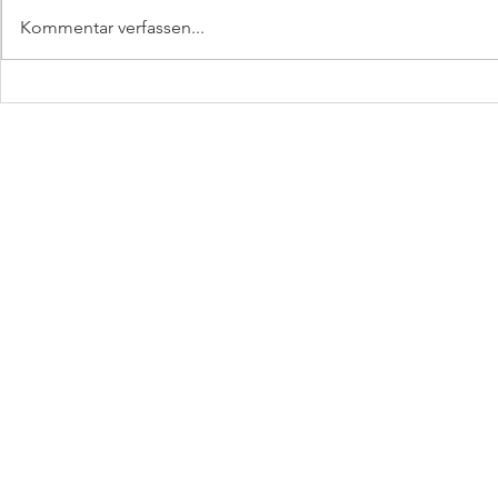
Kommentar verfassen...
Premiere: HORST am
Mai-Glück:
Rathaus in Haar
HORST in d
HORST
by kleine Festschmie
© 2023 by kleine Festschmiede