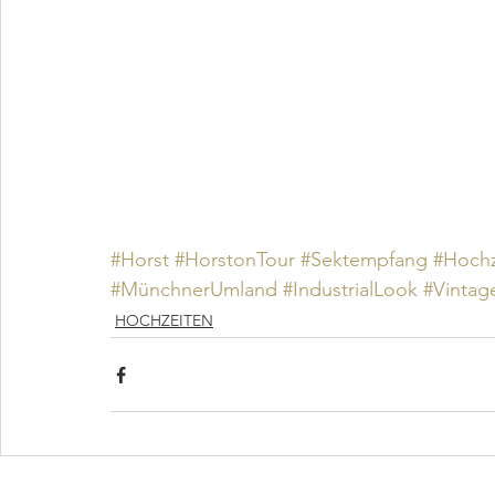
#Horst
#HorstonTour
#Sektempfang
#Hochz
#MünchnerUmland
#IndustrialLook
#Vintag
HOCHZEITEN