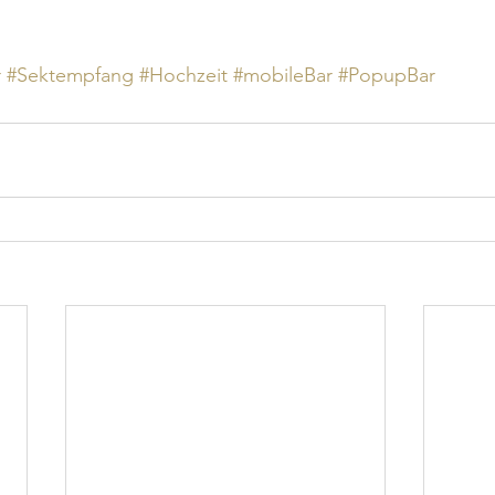
r
#Sektempfang
#Hochzeit
#mobileBar
#PopupBar