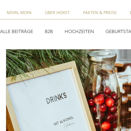
MOIN, MOIN
ÜBER HORST
FAKTEN & PREISE
ALLE BEITRÄGE
B2B
HOCHZEITEN
GEBURTSTA