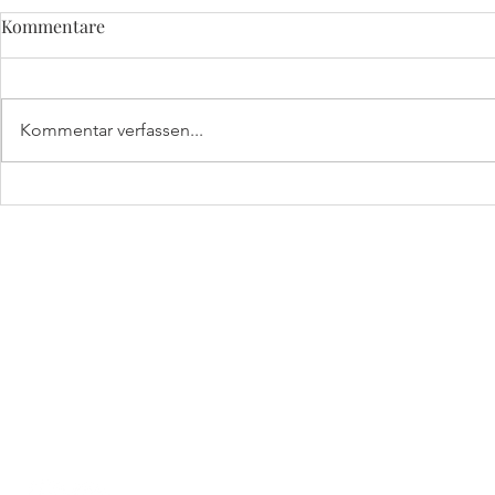
Kommentare
Kommentar verfassen...
Ho Ho Ho HORST: Glühwein-
Dunkel war'
Empfang im Innenhof
schien hell
Umtrunk m
HORST
by kleine Festschmie