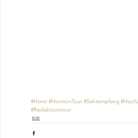
#Horst
#HorstonTour
#Sektempfang
#Hochz
#Redaktionstour
B2B