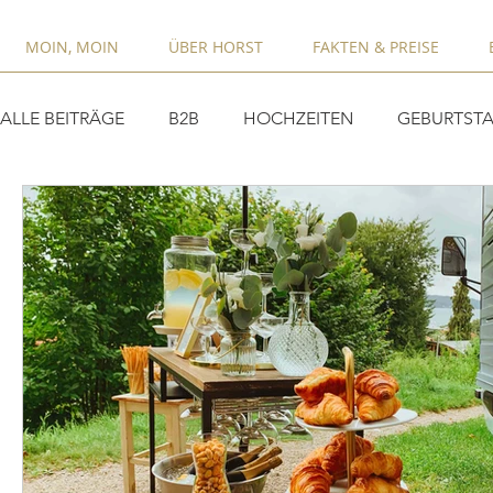
MOIN, MOIN
ÜBER HORST
FAKTEN & PREISE
ALLE BEITRÄGE
B2B
HOCHZEITEN
GEBURTSTA