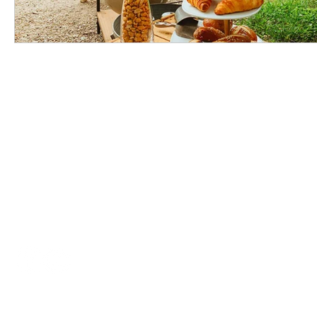
HORST
by kleine Festschmie
© 2023 by kleine Festschmiede