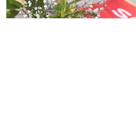
HORST
by kleine Festschmie
© 2023 by kleine Festschmiede