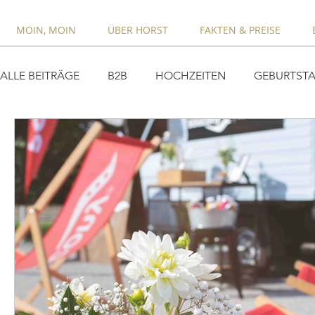
MOIN, MOIN
ÜBER HORST
FAKTEN & PREISE
ALLE BEITRÄGE
B2B
HOCHZEITEN
GEBURTSTA