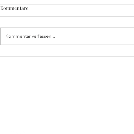
Kommentare
Kommentar verfassen...
Eine Wohlfahrt zur Wallfahrt:
Sommerhochzeit in
Dietramszell
HORST
by kleine Festschmie