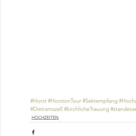
#Horst
#HorstonTour
#Sektempfang
#Hochz
#Dietramszell
#kirchlicheTrauung
#standesa
HOCHZEITEN